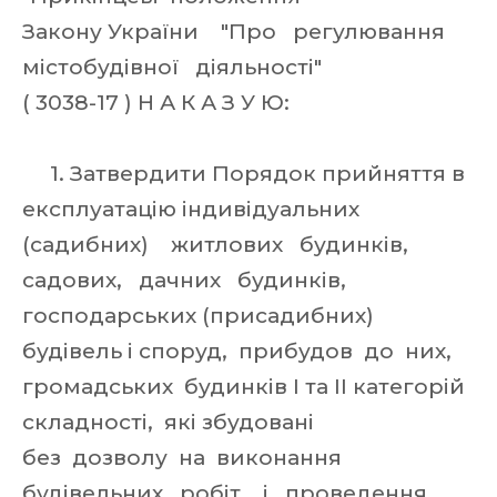
Закону України "Про регулювання
містобудівної діяльності"
( 3038-17 ) Н А К А З У Ю:
1. Затвердити Порядок прийняття в
експлуатацію індивідуальних
(садибних) житлових будинків,
садових, дачних будинків,
господарських (присадибних)
будівель і споруд, прибудов до них,
громадських будинків I та II категорій
складності, які збудовані
без дозволу на виконання
будівельних робіт, і проведення