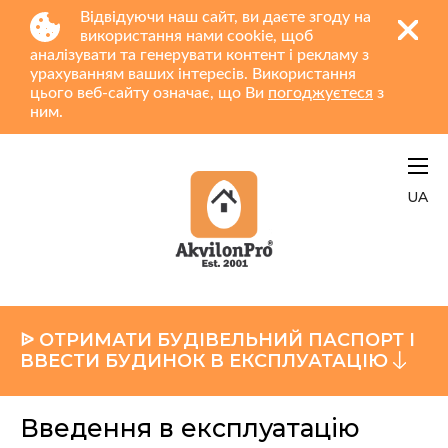
Відвідуючи наш сайт, ви даєте згоду на
використання нами cookie, щоб
аналізувати та генерувати контент і рекламу з
урахуванням ваших інтересів. Використання
цього веб-сайту означає, що Ви
погоджуєтеся
з
ним.
UA
ᐉ ОТРИМАТИ БУДІВЕЛЬНИЙ ПАСПОРТ І
ВВЕСТИ БУДИНОК В ЕКСПЛУАТАЦІЮ
Введення в експлуатацію