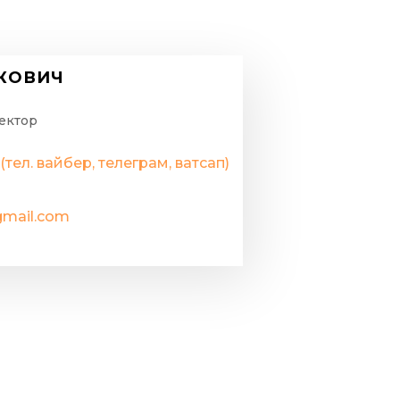
ЮКОВИЧ
ектор
(тел. вайбер, телеграм, ватсап)
gmail.com