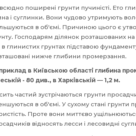
всюдно поширені грунти пучиністі. Ето глини
ина і суглинки. Вони чудово утримують вол
ільшуються в об'ємі. Причиною цього є утв
унту. Господарям ділянок розташованих на г
 в глинистих грунтах підставою фундамен
зташовані нижче глибини промерзання.
приклад в Київською області глибина пром
ській - 80 див., в Харківській — 1,2 м.
сить частий зустрічаються грунти просадчи
еншуються в об'ємі. У сухому стані грунти
ристість. Проте вони миттєво ущільнюютьс
осадчиків відносять лесси і лесовидні сугл