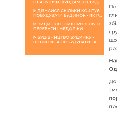
ПЛАНУЮЧИ ФУНДАМЕНТ БУДИНКУ
По
ᐉ ДІЗНАЙСЯ СКІЛЬКИ КОШТУЄ
гл
ПОБУДУВАТИ БУДИНОК - ЯК РОЗРАХУВАТИ ЗАТРАТИ
зб
ᐉ ВИДИ ПЛОСКИХ КРОВЕЛЬ, ЇХ
ПЕРЕВАГИ І НЕДОЛІКИ
гр
ᐉ БУДІВНИЦТВО БУДИНКУ -
що
ЩО МОЖНА ПОБУДУВАТИ ЗА 30 ТИС. У.О.
ро
На
Оде
До
зм
по
пр