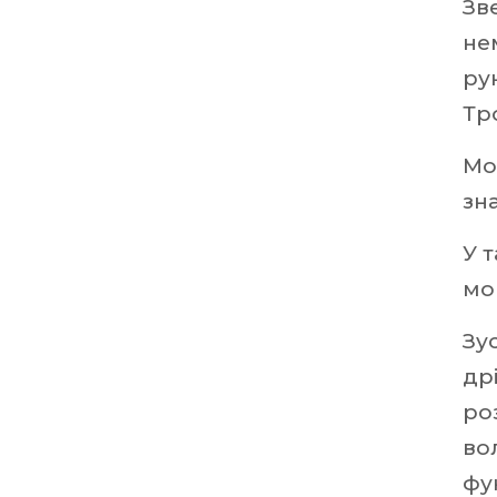
Зв
не
ру
Тр
Мо
зн
У 
мо
Зу
др
ро
во
фу