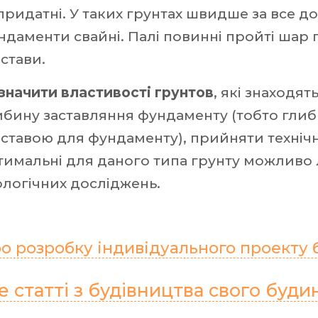
придатні. У таких грунтах швидше за все д
ндаменти свайні. Палі повинні пройті шар п
дстави.
значити властивості грунтов
, які знаходя
ибину заставляння фундаменту (тобто глиб
дставою для фундаменту), прийняти техніч
тимальні для даного типа грунту можливо л
ологічних досліджень.
о розробку індивідуального проекту 
 статті з будівництва свого будин