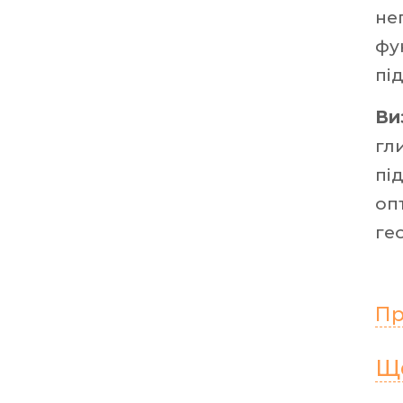
не
фу
пі
Ви
гл
пі
оп
ге
Пр
Ще