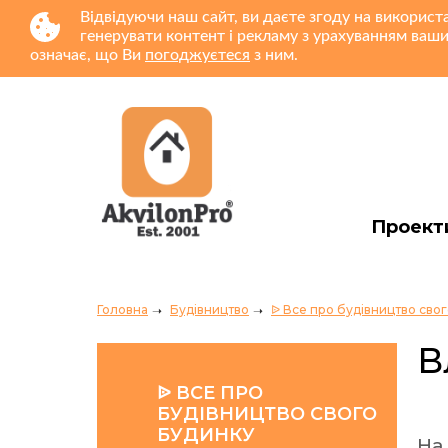
Відвідуючи наш сайт, ви даєте згоду на використ
генерувати контент і рекламу з урахуванням ваши
означає, що Ви
погоджуєтеся
з ним.
Проект
Головна
Будівництво
ᐉ Все про будівництво сво
В
ᐉ ВСЕ ПРО
БУДІВНИЦТВО СВОГО
БУДИНКУ
На