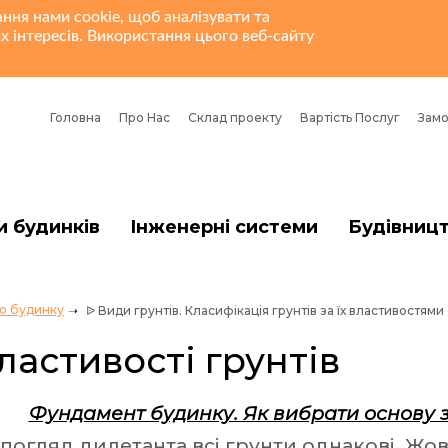
ання нами cookie, щоб аналізувати та
х інтересів. Використання цього веб-сайту
Головна
Про Нас
Склад проекту
Вартість Послуг
Замо
и будинків
Інженерні системи
Будівниц
го будинку
ᐉ Види грунтів. Класифікація грунтів за їх властивостями
ластивості грунтів
Фундамент будинку. Як вибрати основу згі
 погляд дилетанта всі грунти однакові. Жовт