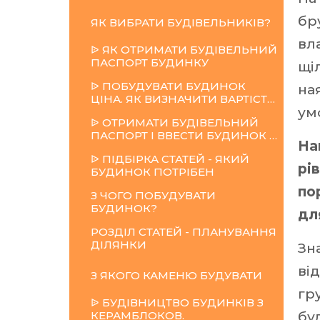
бр
ЯК
ВИБРАТИ
БУДІВЕЛЬНИКІВ?
вл
ᐉ ЯК ОТРИМАТИ БУДІВЕЛЬНИЙ
ПАСПОРТ БУДИНКУ
щі
ᐉ ПОБУДУВАТИ БУДИНОК
на
ЦІНА. ЯК ВИЗНАЧИТИ ВАРТІСТЬ БУДІВНИЦТВА БУДИНКУ
ум
ᐉ ОТРИМАТИ БУДІВЕЛЬНИЙ
ПАСПОРТ І ВВЕСТИ БУДИНОК В ЕКСПЛУАТАЦІЮ
На
ᐉ ПІДБІРКА СТАТЕЙ - ЯКИЙ
рі
БУДИНОК ПОТРІБЕН
по
З ЧОГО ПОБУДУВАТИ
БУДИНОК?
дл
РОЗДІЛ СТАТЕЙ - ПЛАНУВАННЯ
ДІЛЯНКИ
Зн
ві
З
ЯКОГО
КАМЕНЮ
БУДУВАТИ
гр
ᐉ БУДІВНИЦТВО БУДИНКІВ З
КЕРАМБЛОКОВ.
бу