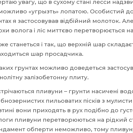
ертаю увагу, що в сухому стані лесси надзв
можливо «угрызть» лопатою. Особистий до
нтах я застосовував відбійний молоток. Ал
охи волога і ліс миттєво перетворюється на
же станеться і так, що верхній шар складає
аходиться шар просадчика.
таких грунтах можливо доведеться застосу
нолітну залізобетонну плиту.
стрічаються пливуни – грунти насичені вод
ібнозернистих пильоватих пісків з мулист
зтині вони приходять в рух подібно до гус
логи пливуни перетворюються на рідкий ст
ндамент обперти неможливо, тому пливуну