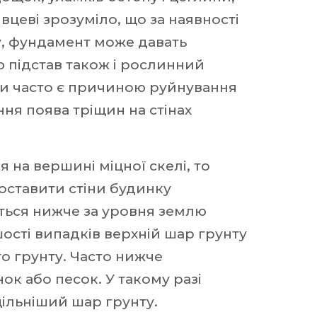
івцеві зрозуміло, що за наявності
, фундамент може давать
 підстав також і рослинний
ави часто є причиною руйнування
ня поява тріщин на стінах
 на вершині міцної скелі, то
оставити стіни будинку
ться нижче за уровня землю
шості випадків верхній шар грунту
го грунту. Часто нижче
ок або песок. У такому разі
ільніший шар грунту.