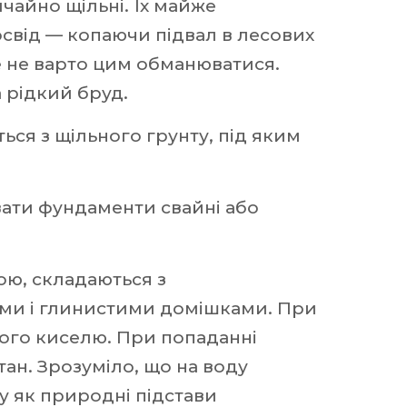
ичайно щільні. Їх майже
свід — копаючи підвал в лесових
е не варто цим обманюватися.
 рідкий бруд.
ться з щільного грунту, під яким
вати фундаменти свайні або
ою, складаються з
ими і глинистими домішками. При
того киселю. При попаданні
ан. Зрозуміло, що на воду
 як природні підстави