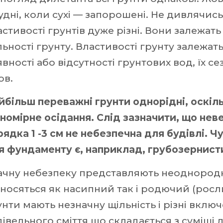
удні, коли сухі — запорошені. Не дивлячись
астивості грунтів дуже різні. Вони залежать 
льності грунту. Властивості грунту залежат
явності або відсутності грунтових вод, їх с
ов.
йбільш переважні грунти однорідні, оскіл
вномірне осідання. Слід зазначити, що не
рядка 1 -3 см не небезпечна для будівлі.
я фундаменту є, наприклад, грубозернисти
ачну небезпеку представляють неоднородни
дносяться як насипний так і родючий (рос
унти мають незначну щільність і різні вкл
дівельного сміття що складається з суміші 