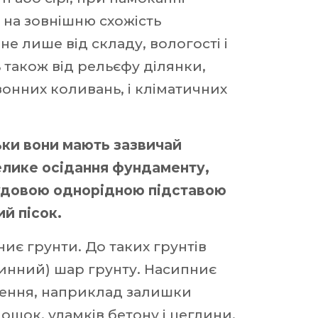
 на зовнішню схожість
не лише від складу, вологості і
ь також від рельєфу ділянки,
езонних коливань, і кліматичних
ьки вони мають зазвичай
велике осідання фундаменту,
 Чудовою однорідною підставою
й пісок.
є грунти. До таких грунтів
линний) шар грунту. Насипниє
ючення, наприклад залишки
дощок, уламків бетону і цеглини,