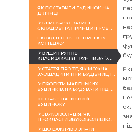
пе
ЯК ПОСТАВИТИ БУДИНОК НА
ДІЛЯНЦІ
по
ᐉ БЛИСКАВКОЗАХИСТ
не
СКЛАДОВІ ТА ПРИНЦИП РОБОТИ
гр
СКЛАД ГОТОВОГО ПРОЕКТУ
КОТТЕДЖУ
фу
ᐉ ВИДИ ГРУНТІВ.
бу
КЛАСИФІКАЦІЯ ГРУНТІВ ЗА ЇХ ВЛАСТИВОСТЯМИ
Як
ᐉ СТАТТЯ ПРО ТЕ, ЯК МОЖНА
ЗАОЩАДИТИ ПРИ БУДІВНИЦТВІ САРАЮ, ЗА ДОПОМОГОЮ СТОВПЧАСТИХ ФУНДАМЕНТІВ З БУТУ
мо
ᐉ ПРОЕКТИ МАЛЕНЬКИХ
бе
БУДИНКІВ. ЯК БУДУВАТИ ПІД ЧАС КРИЗИ
не
ЩО ТАКЕ ПАСИВНИЙ
БУДИНОК?
ск
ᐉ ЗВУКОІЗОЛЯЦІЯ. ЯК
зн
ПРОКЛАСТИ ЗВУКОІЗОЛЯЦІЮ В ДЕРЕВ'ЯНИХ ПЕРЕКРИТТЯХ
пі
ᐉ ЩО ВАЖЛИВО ЗНАТИ