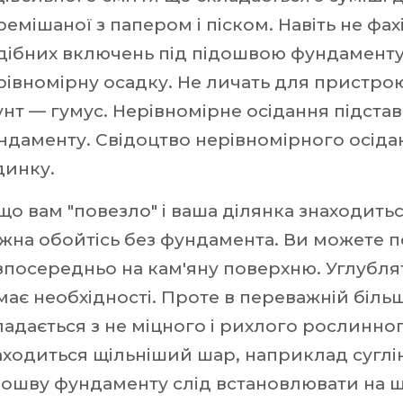
ремішаної з папером і піском. Навіть не фах
дібних включень під підошвою фундаменту
рівномірну осадку. Не личать для пристрою
унт — гумус. Нерівномірне осідання підст
ндаменту. Свідоцтво нерівномірного осідан
динку.
що вам "повезло" і ваша ділянка знаходиться
жна обойтісь без фундамента. Ви можете п
зпосередньо на кам'яну поверхню. Углубля
має необхідності. Проте в переважній біль
ладається з не міцного і рихлого рослинно
аходиться щільніший шар, наприклад суглін
дошву фундаменту слід встановлювати на щ