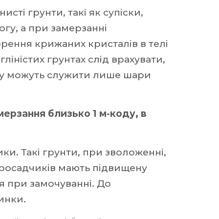
сті грунти, такі як супіски,
огу, а при замерзанні
орення крижаних кристалів в телі
ліністих грунтах слід врахувати,
ту можуть служити лише шари
ерзання близько 1 м-коду, в
ки. Такі грунти, при зволоженні,
 просадчиків мають підвищену
я при замочуванні. До
инки.