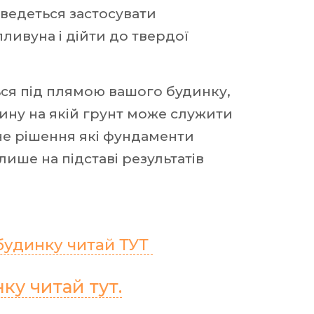
оведеться застосувати
ливуна і дійти до твердої
ться під плямою вашого будинку,
ину на якій грунт може служити
не рішення які фундаменти
ише на підставі результатів
будинку читай ТУТ
ку читай тут.