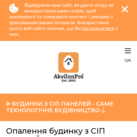
Відвідуючи наш сайт, ви даєте згоду на
використання нами cookie, щоб
аналізувати та генерувати контент і рекламу з
урахуванням ваших інтересів. Використання
цього веб-сайту означає, що Ви
погоджуєтеся
з
ним.
UA
ᐉ БУДИНКИ З СІП ПАНЕЛЕЙ - САМЕ
ТЕХНОЛОГІЧНЕ БУДІВНИЦТВО
Опалення будинку з СІП