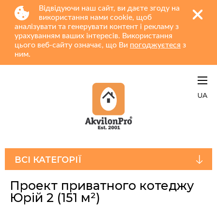
Відвідуючи наш сайт, ви даєте згоду на
використання нами cookie, щоб
аналізувати та генерувати контент і рекламу з
урахуванням ваших інтересів. Використання
цього веб-сайту означає, що Ви
погоджуєтеся
з
ним.
UA
ВСІ КАТЕГОРІЇ
Проект приватного котеджу
Юрiй 2
(151 м²)