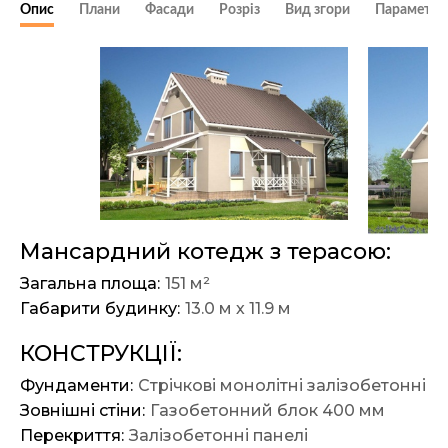
Опис
Плани
Фасади
Розріз
Вид згори
Параметри
Мансардний котедж з терасою:
Загальна площа:
151 м²
Габарити будинку:
13.0 м х 11.9 м
КОНСТРУКЦІЇ:
Фундаменти:
Стрічкові монолітні залізобетонні
Зовнішні стіни:
Газобетонний блок 400 мм
Перекриття:
Залізобетонні панелі