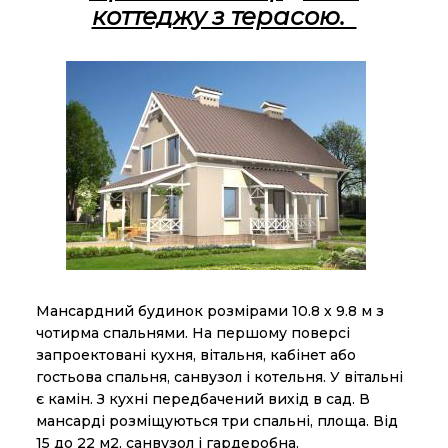
коттеджу з терасою.
Мансардний будинок розмірами 10.8 х 9.8 м з
чотирма спальнями. На першому поверсі
запроектовані кухня, вітальня, кабінет або
гостьова спальня, санвузол і котельня. У вітальні
є камін. З кухні передбачений вихід в сад. В
мансарді розміщуються три спальні, площа. Від
15 до 22 м2, санвузол і гардеробна.