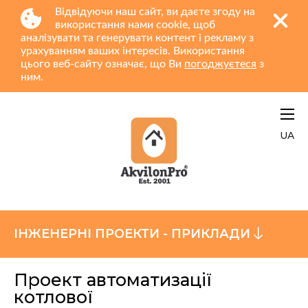
Відвідуючи наш сайт, ви даєте згоду на
використання нами cookie, щоб
аналізувати та генерувати контент і рекламу з
урахуванням ваших інтересів. Використання
цього веб-сайту означає, що Ви
погоджуєтеся
з
ним.
UA
ІНЖЕНЕРНІ ПРОЕКТИ - ПРИКЛАДИ
Проект автоматизації
котлової