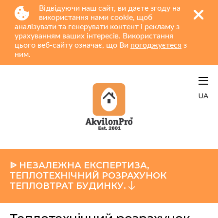
Відвідуючи наш сайт, ви даєте згоду на
використання нами cookie, щоб
аналізувати та генерувати контент і рекламу з
урахуванням ваших інтересів. Використання
цього веб-сайту означає, що Ви
погоджуєтеся
з
ним.
UA
ᐉ НЕЗАЛЕЖНА ЕКСПЕРТИЗА,
ТЕПЛОТЕХНІЧНИЙ РОЗРАХУНОК
ТЕПЛОВТРАТ БУДИНКУ.