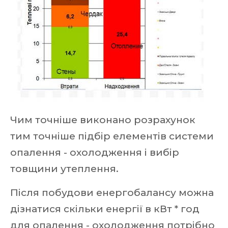
Чим точніше виконано розрахунок
тим точніше підбір елементів системи
опалення - охолодження і вибір
товщини утеплення.
Після побудови енергобалансу можна
дізнатися скільки енергії в кВт * год
для опалення - охолодження потрібно