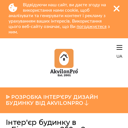
Відвідуючи наш сайт, ви даєте згоду на
використання нами cookie, щоб
аналізувати та генерувати контент і рекламу з
урахуванням ваших інтересів. Використання
цього веб-сайту означає, що Ви
погоджуєтеся
з
ним.
UA
ᐉ РОЗРОБКА ІНТЕР'ЄРУ ДИЗАЙН
БУДИНКУ ВІД AKVILONPRO
Інтер'єр будинку в