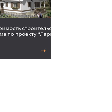
оимость строительства
ма по проекту ''Лариса 2''
➝