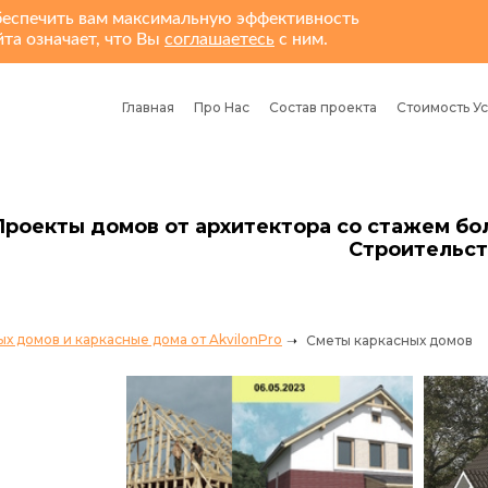
обеспечить вам максимальную эффективность
йта означает, что Вы
соглашаетесь
с ним.
Главная
Про Нас
Состав проекта
Стоимость Ус
Проекты домов от архитектора со стажем бо
Строительст
х домов и каркасные дома от AkvilonPro
Сметы каркасных домов