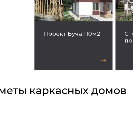
Проект
Буча
110м2
Ст
до
➝
меты каркасных домов