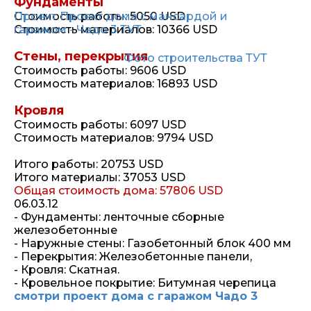
Фундаменты
Проект Проект дома с мансардой и
Стоимость работы: 5050 USD
гаражом - Чадо 3
Стоимость материалов: 10366 USD
ТУТ
Стены, перекрытия
Фото строительства ТУТ
Стоимость работы: 9606 USD
Стоимость материалов: 16893 USD
Кровля
Стоимость работы: 6097 USD
Стоимость материалов: 9794 USD
Итого работы: 20753 USD
Итого материалы: 37053 USD
Общая стоимость дома: 57806 USD
06.03.12
- Фундаменты: ленточные сборные
железобетонные
- Наружные стены: Газобетонный блок 400 мм
- Перекрытия: Железобетонные панели,
- Кровля: Скатная.
- Кровельное покрытие: Битумная черепица
смотри проект дома с гаражом Чадо 3