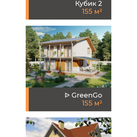
Кубик 2
155 м²
ᐉ GreenGo
155 м²