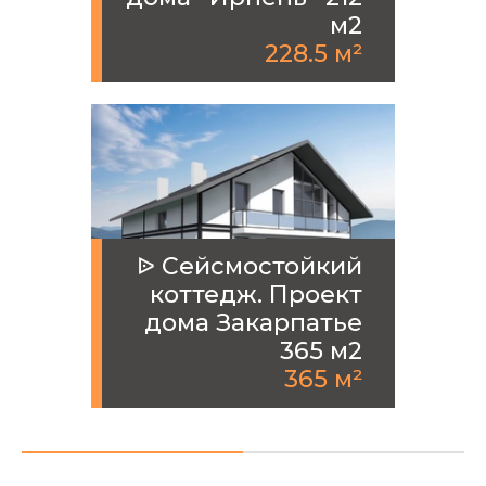
м2
228.5 м²
ᐉ Сейсмостойкий
коттедж. Проект
дома Закарпатье
365 м2
365 м²