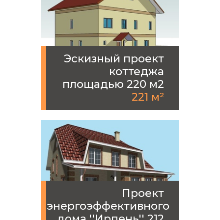
Эскизный проект
коттеджа
площадью 220 м2
221 м²
Проект
энергоэффективного
дома ''Ирпень'' 212