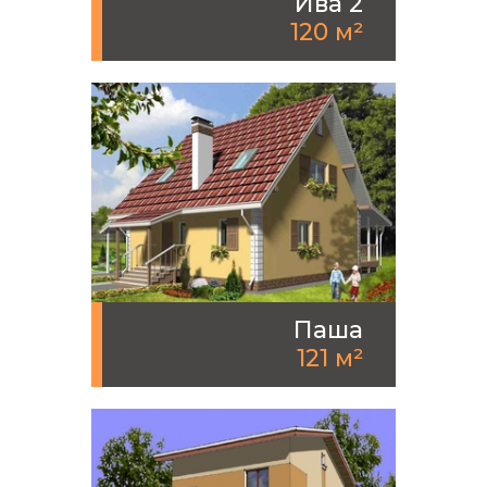
Ива 2
120 м²
Паша
121 м²