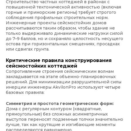
Строительство частных коттеджей в районах с
повышенной тектонической активностью (включая
горные и приморские регионы) требует строгого
соблюдения профильных строительных норм.
Инженерные проекты сейсмостойких домов
рассчитываются таким образом, чтобы здание не
только выдерживало динамические нагрузки силой
до 7–9 баллов, но и сохраняло целостность несущего
остова при горизонтальных смещениях, просадках
или сдвигах грунта.
Критические правила конструирования
сейсмостойких коттеджей
Сопротивление строения сейсмическим волнам
закладывается на этапе объемно-планировочных
решений. Для минимизации разрушительной силы
инерции инженеры AkvilonPro используют четыре
базовых правила:
Симметрия и простота геометрических форм:
Дома с регулярным контуром (квадратные,
прямоугольные) без сложных асимметричных
выступов переносят подземные толчки значительно
лучше, так как крутящие и изгибающие моменты
распределяются равномерно.