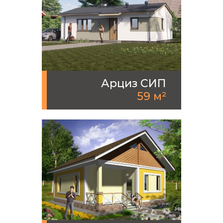
Арциз СИП
59 м²