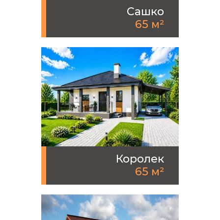
Сашко
65 м²
Королек
65 м²