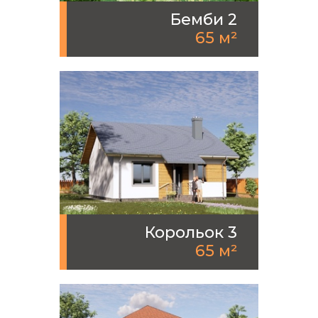
Бемби 2
65 м²
Корольок 3
65 м²