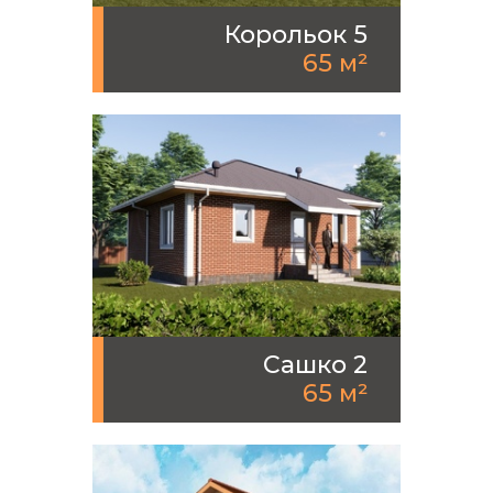
Корольок 5
65 м²
Сашко 2
65 м²