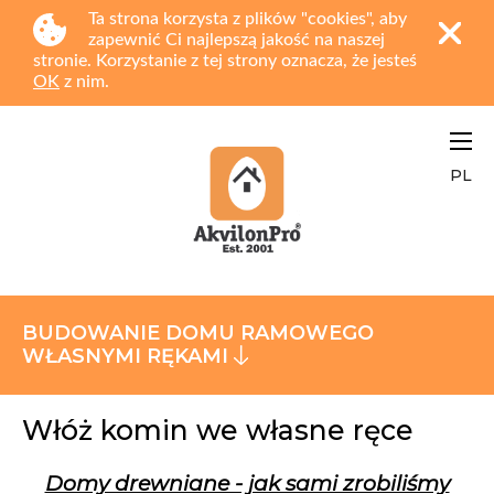
Ta strona korzysta z plików "cookies", aby
zapewnić Ci najlepszą jakość na naszej
stronie. Korzystanie z tej strony oznacza, że jesteś
OK
z nim.
PL
BUDOWANIE DOMU RAMOWEGO
WŁASNYMI RĘKAMI
Włóż komin we własne ręce
Domy drewniane - jak sami zrobiliśmy