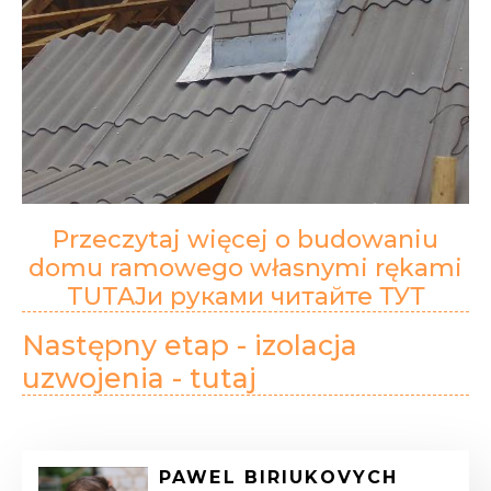
Przeczytaj więcej o budowaniu
domu ramowego własnymi rękami
TUTAJи руками читайте ТУТ
Następny etap - izolacja
uzwojenia - tutaj
PAWEL BIRIUKOVYCH