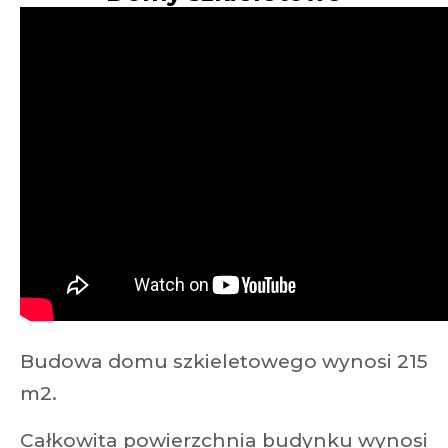
Budowa domu szkieletowego wynosi 215
m2.
Całkowita powierzchnia budynku wynosi