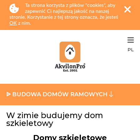
Ta strona korzysta z plików "cookies", aby
zapewnić Ci najlepszą jakość na naszej
stronie. Korzystanie z tej strony oznacza, że jesteś
OK
z nim.
PL
ᐉ BUDOWA DOMÓW RAMOWYCH
W zimie budujemy dom
szkieletowy
Domy szkieletowe