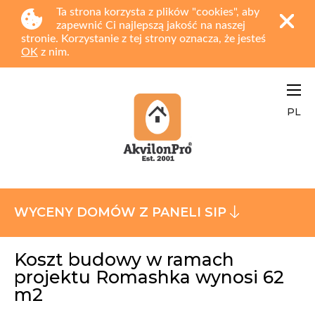
Ta strona korzysta z plików "cookies", aby
zapewnić Ci najlepszą jakość na naszej
stronie. Korzystanie z tej strony oznacza, że jesteś
OK
z nim.
PL
WYCENY DOMÓW Z PANELI SIP
Koszt budowy w ramach
projektu Romashka wynosi 62
m2