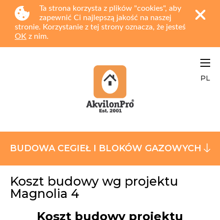
Ta strona korzysta z plików "cookies", aby
zapewnić Ci najlepszą jakość na naszej
stronie. Korzystanie z tej strony oznacza, że jesteś
OK
z nim.
PL
BUDOWA CEGIEŁ I BLOKÓW GAZOWYCH
Koszt budowy wg projektu
Magnolia 4
Koszt budowy projektu