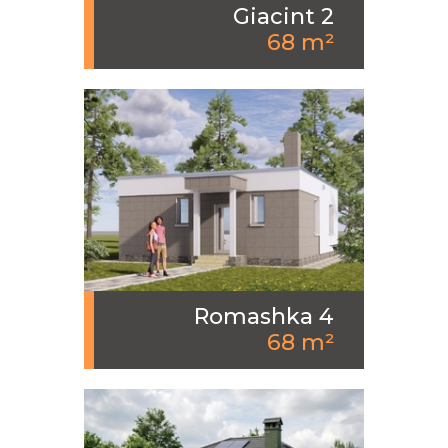
Giacint 2
68 m²
Romashka 4
68 m²