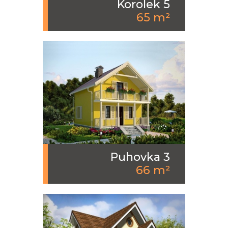
Korolek 5
65 m²
Puhovka 3
66 m²