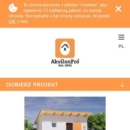
Ta strona korzysta z plików "cookies", aby
zapewnić Ci najlepszą jakość na naszej
stronie. Korzystanie z tej strony oznacza, że jesteś
OK
z nim.
PL
DOBIERZ PROJEKT