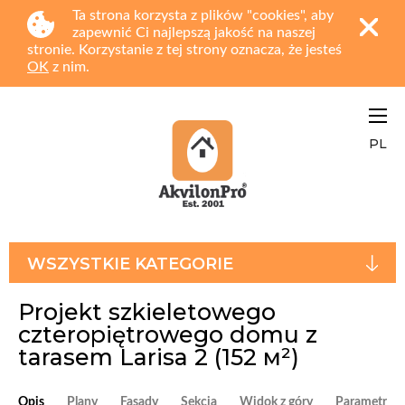
Ta strona korzysta z plików "cookies", aby
zapewnić Ci najlepszą jakość na naszej
stronie. Korzystanie z tej strony oznacza, że jesteś
OK
z nim.
PL
WSZYSTKIE KATEGORIE
Projekt szkieletowego
czteropiętrowego domu z
tarasem Larisa 2
(152 м²)
Opis
Plany
Fasady
Sekcja
Widok z góry
Parametry