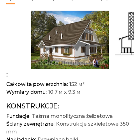
:
Całkowita powierzchnia:
152 м²
Wymiary domu:
10.7 м х 9.3 м
KONSTRUKCJE:
Fundacje:
Taśma monolityczna żelbetowa
Ściany zewnętrzne:
Konstrukcje szkieletowe 350
mm
Nakładanie:
Drewniane belki