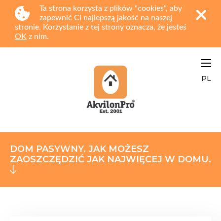
Ta strona korzysta z plików "cookies", aby
zapewnić Ci najlepszą jakość na naszej
stronie. Korzystanie z tej strony oznacza, że jesteś
OK
z nim.
PL
DOM PASYWNY. JAK MOŻESZ
ZAOSZCZĘDZIĆ JAK NAJWIĘCEJ W DOMU.