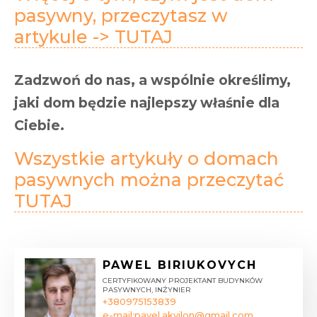
pasywny, przeczytasz w
artykule -> TUTAJ
Zadzwoń do nas, a wspólnie określimy,
jaki dom będzie najlepszy właśnie dla
Ciebie.
Wszystkie artykuły o domach
pasywnych można przeczytać
TUTAJ
PAWEL BIRIUKOVYCH
CERTYFIKOWANY PROJEKTANT BUDYNKÓW
PASYWNYCH, INŻYNIER
+380975153839
e-mail:
pavel.akvilon@gmail.com