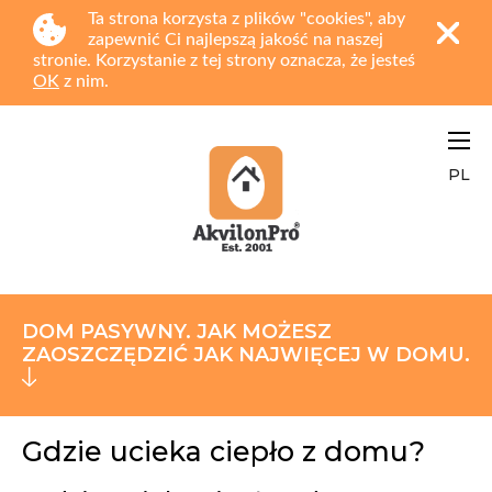
Ta strona korzysta z plików "cookies", aby
zapewnić Ci najlepszą jakość na naszej
stronie. Korzystanie z tej strony oznacza, że jesteś
OK
z nim.
PL
DOM PASYWNY. JAK MOŻESZ
ZAOSZCZĘDZIĆ JAK NAJWIĘCEJ W DOMU.
Gdzie ucieka ciepło z domu?