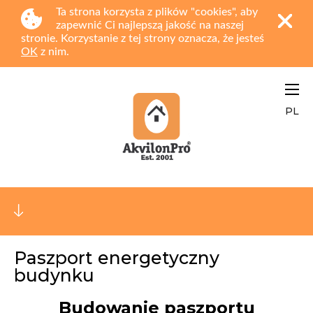
Ta strona korzysta z plików "cookies", aby
zapewnić Ci najlepszą jakość na naszej
stronie. Korzystanie z tej strony oznacza, że jesteś
OK
z nim.
PL
Paszport energetyczny
budynku
Budowanie paszportu