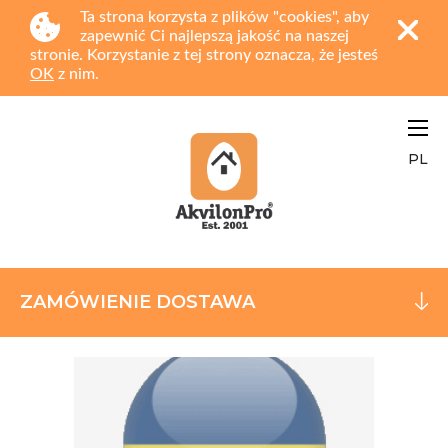
Ta strona korzysta z plików "cookies", aby
zapewnić Ci najlepszą jakość na naszej
stronie. Korzystanie z tej strony oznacza, że jesteś
OK
z nim.
PL
ZAMÓWIENIE DOSTAWA