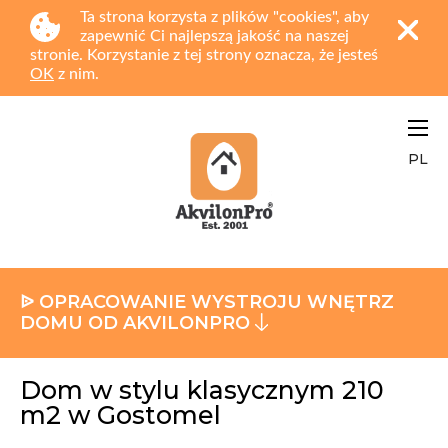
Ta strona korzysta z plików "cookies", aby
zapewnić Ci najlepszą jakość na naszej
stronie. Korzystanie z tej strony oznacza, że jesteś
OK
z nim.
PL
ᐉ OPRACOWANIE WYSTROJU WNĘTRZ
DOMU OD AKVILONPRO
Dom w stylu klasycznym 210
m2 w Gostomel